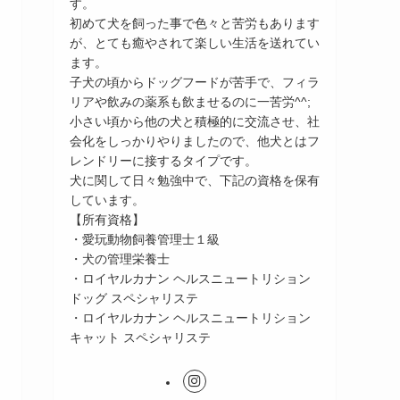
す。
初めて犬を飼った事で色々と苦労もあります
が、とても癒やされて楽しい生活を送れてい
ます。
子犬の頃からドッグフードが苦手で、フィラ
リアや飲みの薬系も飲ませるのに一苦労^^;
小さい頃から他の犬と積極的に交流させ、社
会化をしっかりやりましたので、他犬とはフ
レンドリーに接するタイプです。
犬に関して日々勉強中で、下記の資格を保有
しています。
【所有資格】
・愛玩動物飼養管理士１級
・犬の管理栄養士
・ロイヤルカナン ヘルスニュートリション
ドッグ スペシャリステ
・ロイヤルカナン ヘルスニュートリション
キャット スペシャリステ