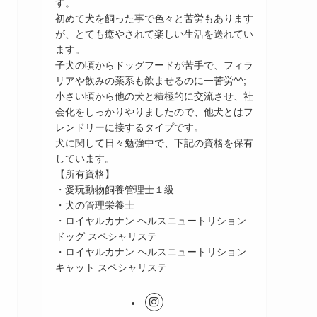
す。
初めて犬を飼った事で色々と苦労もあります
が、とても癒やされて楽しい生活を送れてい
ます。
子犬の頃からドッグフードが苦手で、フィラ
リアや飲みの薬系も飲ませるのに一苦労^^;
小さい頃から他の犬と積極的に交流させ、社
会化をしっかりやりましたので、他犬とはフ
レンドリーに接するタイプです。
犬に関して日々勉強中で、下記の資格を保有
しています。
【所有資格】
・愛玩動物飼養管理士１級
・犬の管理栄養士
・ロイヤルカナン ヘルスニュートリション
ドッグ スペシャリステ
・ロイヤルカナン ヘルスニュートリション
キャット スペシャリステ