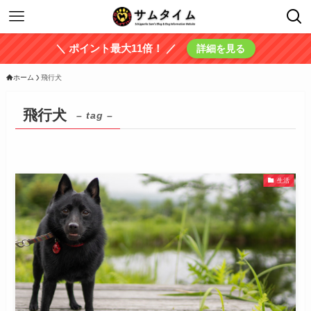
＼ ポイント最大11倍！ ／
詳細を見る
ホーム
飛行犬
飛行犬
– tag –
生活