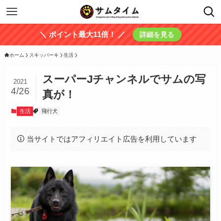
＼ ポイント最大11倍！ ／
詳細を見る
ホーム
スキッパーキ
生活
スーパーJチャンネルでサムの写
2021
4/26
真が！
生活
飛行犬
当サイトではアフィリエイト広告を利用しています