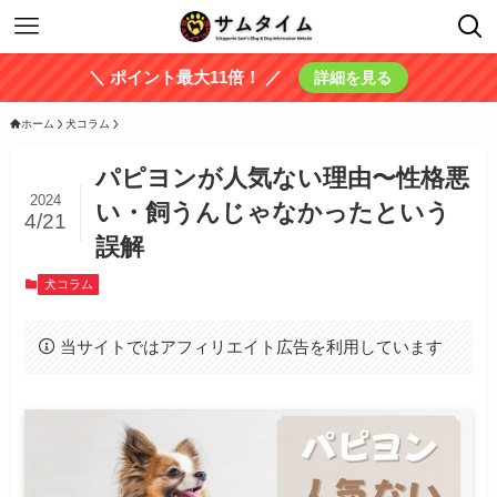
＼ ポイント最大11倍！ ／
詳細を見る
ホーム
犬コラム
パピヨンが人気ない理由〜性格悪
2024
い・飼うんじゃなかったという
4/21
誤解
犬コラム
当サイトではアフィリエイト広告を利用しています