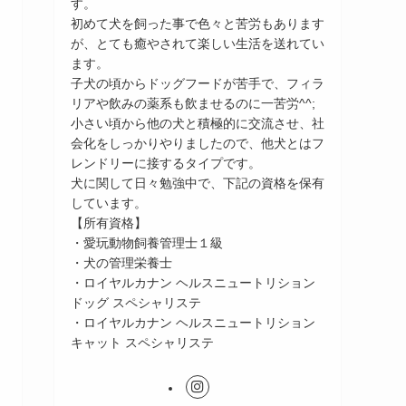
す。
初めて犬を飼った事で色々と苦労もあります
が、とても癒やされて楽しい生活を送れてい
ます。
子犬の頃からドッグフードが苦手で、フィラ
リアや飲みの薬系も飲ませるのに一苦労^^;
小さい頃から他の犬と積極的に交流させ、社
会化をしっかりやりましたので、他犬とはフ
レンドリーに接するタイプです。
犬に関して日々勉強中で、下記の資格を保有
しています。
【所有資格】
・愛玩動物飼養管理士１級
・犬の管理栄養士
・ロイヤルカナン ヘルスニュートリション
ドッグ スペシャリステ
・ロイヤルカナン ヘルスニュートリション
キャット スペシャリステ