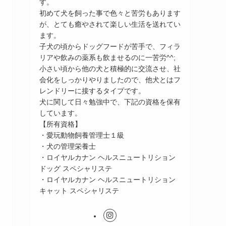
す。
初めて犬を飼った事で色々と苦労もあります
が、とても癒やされて楽しい生活を送れてい
ます。
子犬の頃からドッグフードが苦手で、フィラ
リアや飲みの薬系も飲ませるのに一苦労^^;
小さい頃から他の犬と積極的に交流させ、社
会化をしっかりやりましたので、他犬とはフ
レンドリーに接するタイプです。
犬に関して日々勉強中で、下記の資格を保有
しています。
【所有資格】
・愛玩動物飼養管理士１級
・犬の管理栄養士
・ロイヤルカナン ヘルスニュートリション
ドッグ スペシャリステ
・ロイヤルカナン ヘルスニュートリション
キャット スペシャリステ