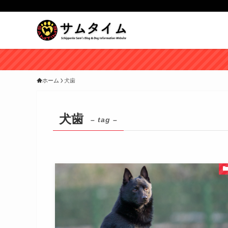
ホーム
犬歯
犬歯
– tag –