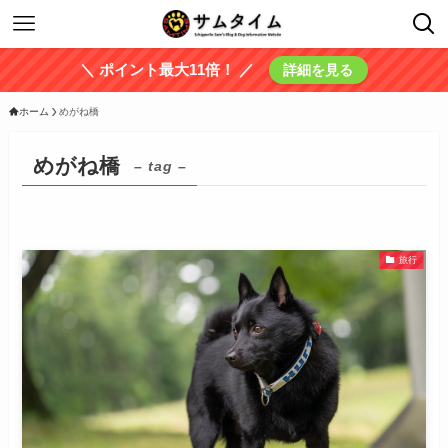
＼ ポイント最大11倍！ ／
詳細を見る
ホーム
めがね橋
めがね橋
– tag –
旅行