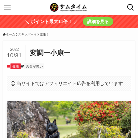
＼ ポイント最大11倍！ ／
詳細を見る
ホーム
スキッパーキ
健康
2022
変調ー小康ー
10/31
健康
具合が悪い
当サイトではアフィリエイト広告を利用しています