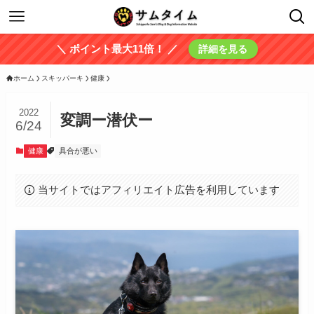
＼ ポイント最大11倍！ ／
詳細を見る
ホーム
スキッパーキ
健康
2022
変調ー潜伏ー
6/24
健康
具合が悪い
当サイトではアフィリエイト広告を利用しています