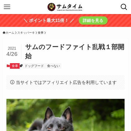
＼ ポイント最大11倍！ ／
詳細を見る
ホーム
スキッパーキ
食事
サムのフードファイト乱戦１部開
2021
4/26
始
食事
ドッグフード
食べない
当サイトではアフィリエイト広告を利用しています