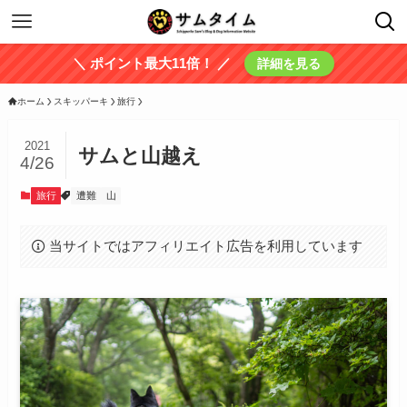
＼ ポイント最大11倍！ ／
詳細を見る
ホーム
スキッパーキ
旅行
2021
サムと山越え
4/26
旅行
遭難
山
当サイトではアフィリエイト広告を利用しています