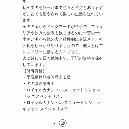
す。
初めて犬を飼った事で色々と苦労もあります
が、とても癒やされて楽しい生活を送れてい
ます。
子犬の頃からドッグフードが苦手で、フィラ
リアや飲みの薬系も飲ませるのに一苦労^^;
小さい頃から他の犬と積極的に交流させ、社
会化をしっかりやりましたので、他犬とはフ
レンドリーに接するタイプです。
犬に関して日々勉強中で、下記の資格を保有
しています。
【所有資格】
・愛玩動物飼養管理士１級
・犬の管理栄養士
・ロイヤルカナン ヘルスニュートリション
ドッグ スペシャリステ
・ロイヤルカナン ヘルスニュートリション
キャット スペシャリステ