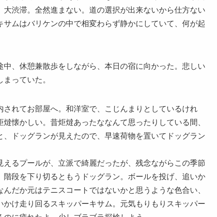
、大渋滞。全然進まない。道の選択が出来ないから仕方ない
キサムはバリケンの中で相変わらず静かにしていて、何が起
途中、休憩兼散歩をしながら、本日の宿に向かった。悲しい
しまっていた。
内されてお部屋へ。和洋室で、こじんまりとしているけれ
炬燵懐かしい。昔炬燵あったななんて思ったりしている間、
と、ドッグランが見えたので、早速荷物を置いてドッグラン
見えるプールが、立派で綺麗だったが、残念ながらこの季節
。階段を下り切るともうドッグラン。ボールを投げ、追いか
なんだか元はテニスコートではないかと思うような色合い、
いかけ走り回るスキッパーキサム。元気もりもりスキッパー