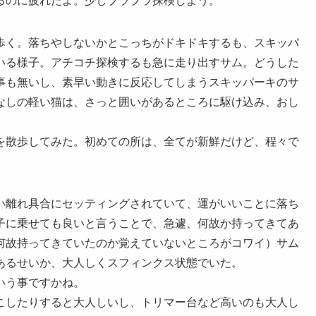
るのに疲れたよ。少しブラブラ探検しよう。
歩く。落ちやしないかとこっちがドキドキするも、スキッパ
いる様子。アチコチ探検するも急に走り出すサム。どうした
事も無いし、素早い動きに反応してしまうスキッパーキのサ
なしの軽い猫は、さっと囲いがあるところに駆け込み、おし
を散歩してみた。初めての所は、全てが新鮮だけど、程々で
い離れ具合にセッティングされていて、運がいいことに落ち
子に乗せても良いと言うことで、急遽、何故か持ってきてあ
何故持ってきていたのか覚えていないところがコワイ）サム
あるせいか、大人しくスフィンクス状態でいた。
いう事ですかね。
こしたりすると大人しいし、トリマー台など高いのも大人し