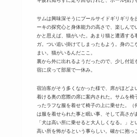
キ疲れ知らずに走り回るけれど、ボール投げ
サムは興味深そうにプールサイドギリギリを
ーキの探究心と身体能力の高さで、楽しんで
かと思えば、猫がいた。あまり猫と遭遇する
ガ。つい追い掛けてしまったもよう。身のこ
まい。猫がいるんだここ。
裏から外に出れるようだったので、少し付近
宿に戻って部屋で一休み。
宿泊客がそう多くなかった様で、席がほどよ
着ける奥の窓際の席に案内された。サムを椅
ったラフな服を着せて椅子の上に乗せた。（
は服を着せられた事と眠い事、そして高さが
「犬は高い所に乗せると大人しくなる。」と
高い所を怖がるという事らしい。確かに抱っ