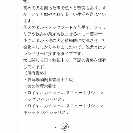
す。
初めて犬を飼った事で色々と苦労もあります
が、とても癒やされて楽しい生活を送れてい
ます。
子犬の頃からドッグフードが苦手で、フィラ
リアや飲みの薬系も飲ませるのに一苦労^^;
小さい頃から他の犬と積極的に交流させ、社
会化をしっかりやりましたので、他犬とはフ
レンドリーに接するタイプです。
犬に関して日々勉強中で、下記の資格を保有
しています。
【所有資格】
・愛玩動物飼養管理士１級
・犬の管理栄養士
・ロイヤルカナン ヘルスニュートリション
ドッグ スペシャリステ
・ロイヤルカナン ヘルスニュートリション
キャット スペシャリステ