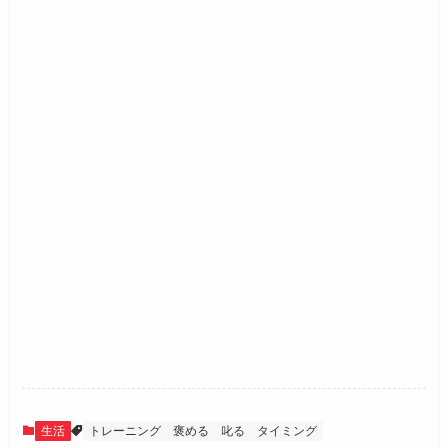
生活
トレーニング
褒める
叱る
タイミング