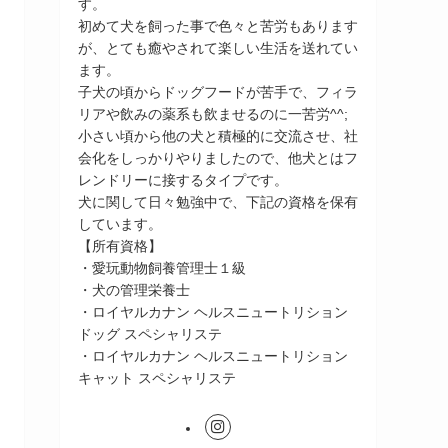
す。
初めて犬を飼った事で色々と苦労もあります
が、とても癒やされて楽しい生活を送れてい
ます。
子犬の頃からドッグフードが苦手で、フィラ
リアや飲みの薬系も飲ませるのに一苦労^^;
小さい頃から他の犬と積極的に交流させ、社
会化をしっかりやりましたので、他犬とはフ
レンドリーに接するタイプです。
犬に関して日々勉強中で、下記の資格を保有
しています。
【所有資格】
・愛玩動物飼養管理士１級
・犬の管理栄養士
・ロイヤルカナン ヘルスニュートリション
ドッグ スペシャリステ
・ロイヤルカナン ヘルスニュートリション
キャット スペシャリステ