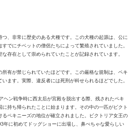
持つ、非常に歴史のある犬種です。この犬種の起源は、公に
はすでにチベットの僧侶たちによって繁殖されていました。
聖な存在として崇められていたことが記録されています。
の所有が禁じられていたほどです。この厳格な規制は、ペキ
ています。実際、違反者には死刑が科せられるほどでした。
のアヘン戦争時に西太后が宮殿を脱出する際、残されたペキ
国に持ち帰られたことに始まります。その中の一匹がビクト
けるペキニーズの地位が確立されました。ビクトリア女王の
93年に初めてドッグショーに出場し、鼻ぺちゃな愛らしい