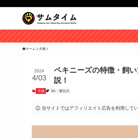
ホーム
犬種
ペキニーズの特徴・飼い
2024
4/03
説！
犬種
9G：愛玩犬
当サイトではアフィリエイト広告を利用して