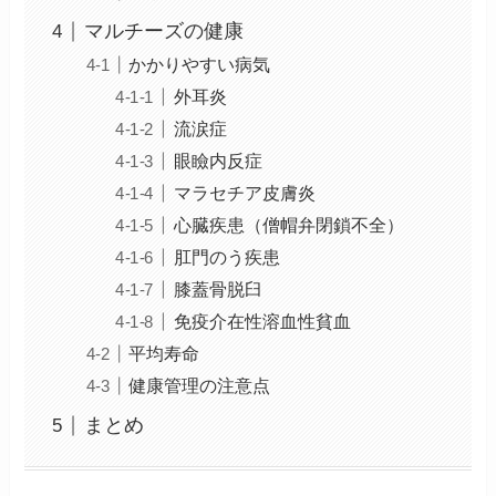
マルチーズの健康
かかりやすい病気
外耳炎
流涙症
眼瞼内反症
マラセチア皮膚炎
心臓疾患（僧帽弁閉鎖不全）
肛門のう疾患
膝蓋骨脱臼
免疫介在性溶血性貧血
平均寿命
健康管理の注意点
まとめ